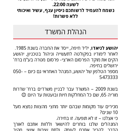
לשעה
22:00.
נשמח להעמיד לרשותכם ניסיון ענף
,
עשיר ואיכותי
ללא פשרות
!
הנהלת המשרד
יהושע לניאדו
, יליד חיפה, ייסד את החברה בשנת 1985.
לאחר לימודיו בפקולטה לתעשייה וניהול בטכניון, יהושע
הקים את מוקד הפרסום הארצי- פרסום מטרה בע"מ ברח'
ירושלים בחיפה.
מספר הטלפון של יהושע, המנהל האחראי גם כיום – 050-
5473333
בשנת 2009 – המשרד עבר לבניין משרדים ברח' שדרות
מוריה 65, שם כל המחלקות חיות ובועטות עד היום 😊
מכירים עוד מקומות שבהם יותר מחצי מהצוות נמצא מעל
10 שנים?
כי אצלנו – זו לא תופעה. זו בחירה.
המנהלים שלנו בוחרים להישאר וללוות אתכם לאורך
הדרך, להכיר אתכם לעומק, ולתת שירות אישי, מהיר