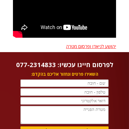
יהושע לניאדו ופרסום מטרה
לפרסום חייגו עכשיו: 077-2314833
השאירו פרטים ונחזור אליכם בהקדם: