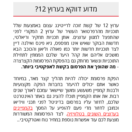
מדוע דווקא בערוץ 12?
ערוץ 12 של קשת זוכה לרייטינג עצום באמצעות שלל
תוכניות מהרפרטואר העשיר של ערוץ 2 המקורי לפני
שהתפצל למגוון ערוצים. אותן תכניות תחקיר וריאלטי,
חדשות הבוקר שאיש אינו מפספס, גיא פינס ואילנה דיין
לצד תוכניות חדשות יותר כמו פאולה וליאון והכוכב הבא
מושכים אליהם את קהל היעד שלכם הממתין לתחילת
התוכניות ונשאר מרותק גם בהפסקת הפרסומות הקצרצרה
-
מה שהופך את הפרסום בקשת לאפקטיבי ביותר.
הפקת פרסומת יכולה להיות תהליך קצר מאד, במיוחד
כאשר אתם יכולים להיעזר בחברות הפקה מקצועיות
ולבנות קמפיין משעשע ומושך שיישאר עמכם לאורך שנים
רבות. את אותו הקמפיין תוכלו להציג גם באתר האינטרנט
שלכם, לחזור עליו בפרסום בדיגיטל לפני תכני ווידיאו
וכמובן לחזור מדי פעם להופיע על המסך
בקמפיינים
בערוצים השונים בטלוויזיה
. לצד הפרסומות המשודרות
מוצעת לכם עוד אפשרות נוספת במחיר נוח ואטרקטיבי...