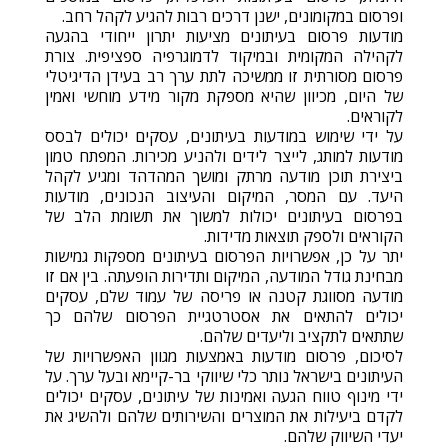
ופרסום במקומונים, ישנן דרכים רבות להגיע לקהל רחב.
מודעות פרסום בעיתונים מציעות יתרון ייחודי בהגעה
לקהילה המקומית ובמיקוד לדמוגרפיה ספציפית. צורת
פרסום מסורתית זו ממשיכה לתת ערך רב בעידן הדיגיטלי
של היום, מכיוון שהיא מספקת מקור מידע מוחשי ואמין
לקוראים.
על ידי שימוש במודעות בעיתונים, עסקים יכולים לבסס
מודעות למותג, לייצר לידים ולהניע מכירות. המפתח טמון
ביצירת תוכן מודעה מרתק ומושך המהדהד ומגיע לקהל
היעד. עם המסר, המיקום והעיצוב הנכונים, מודעות
בפרסום בעיתונים יכולות למשוך את תשומת הלב של
הקוראים ולספק תוצאות מדידות.
יתר על כן, אפשרויות הפרסום בעיתונים מספקות גמישות
מבחינת גודל המודעה, המיקום ותדירות הופעתה. בין אם זו
מודעה מסווגת קטנה או פריסה של עמוד שלם, עסקים
יכולים להתאים את אסטרטגיית הפרסום שלהם כך
שתתאים לתקציב וליעדים שלהם.
לסיכום, פרסום מודעות באמצעות מגוון האפשרויות של
העיתונים בישראל נותר כלי שיווקי בר-קיימא ובעל ערך. על
ידי מינוף טווח הגעה ואמינות של עיתונים, עסקים יכולים
לקדם ביעילות את המוצרים והשירותים שלהם ולהשיג את
יעדי השיווק שלהם.