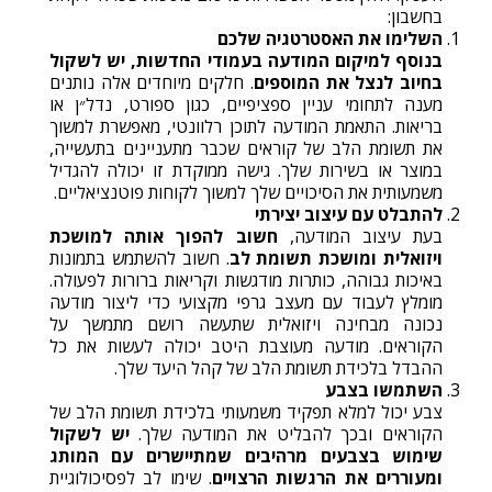
בחשבון:
השלימו את האסטרטגיה שלכם
בנוסף למיקום המודעה בעמודי החדשות
,
יש לשקול
בחיוב לנצל את המוספים
. חלקים מיוחדים אלה נותנים
מענה לתחומי עניין ספציפיים, כגון ספורט, נדל״ן או
בריאות. התאמת המודעה לתוכן רלוונטי, מאפשרת למשוך
את תשומת הלב של קוראים שכבר מתעניינים בתעשייה,
במוצר או בשירות שלך. גישה ממוקדת זו יכולה להגדיל
משמעותית את הסיכויים שלך למשוך לקוחות פוטנציאליים.
להתבלט עם עיצוב יצירתי
בעת עיצוב המודעה,
חשוב להפוך אותה למושכת
ויזואלית ומושכת תשומת לב
. חשוב להשתמש בתמונות
באיכות גבוהה, כותרות מודגשות וקריאות ברורות לפעולה.
מומלץ לעבוד עם מעצב גרפי מקצועי כדי ליצור מודעה
נכונה מבחינה ויזואלית שתעשה רושם מתמשך על
הקוראים. מודעה מעוצבת היטב יכולה לעשות את כל
ההבדל בלכידת תשומת הלב של קהל היעד שלך.
השתמשו בצבע
צבע יכול למלא תפקיד משמעותי בלכידת תשומת הלב של
הקוראים ובכך להבליט את המודעה שלך.
יש לשקול
שימוש בצבעים מרהיבים שמתיישרים עם המותג
ומעוררים את הרגשות הרצויים
. שימו לב לפסיכולוגיית