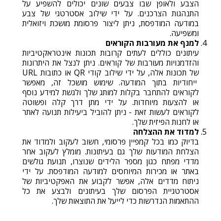
הצבע ולאופן שבו צבעים שונים יכולים להשפיע על
התנהגות הצרכנים. על ידי שילוב אסטרטגי של צבע
במודעה המודפסת, ניתן ליצור פרסומת מושכת ויזואלית
ומשפיעה.
למנף את מעורבות הקוראים
עיתונים כוללים לעתים קרובות תכונות אינטראקטיביות
והזדמנויות מעורבות של קוראים. ניתן לנצל את היתרונות
של תכונות אלה, על ידי שילוב קודי QR או כתובות URL
ייחודיות בתוך המודעה. שימוש מושכל זה, מאפשר
לקוראים להתחבר בקלות למותג שלך ולגשת למידע נוסף
או להצעות מיוחדות. על ידי מתן דרך קלה ופשוטה
לקוראים לעשות זאת - ניתן להוביל ביעילות תנועה לאתר
או לחנות הפיזית שלך.
למדוד את ההצלחה
בדיוק כמו בכל קמפיין פרסומי, חשוב לעקוב ולמדוד את
הצלחת המודעות שלך גם בעיתונות. מומלץ לעקוב אחר
מדדי מפתח כגון מספר הלידים שנוצרו, תנועת גולשים
באתר או מכירות המיוחסים למודעה המודפסת. על ידי
ניתוח מדדים אלה, אפשר לקבוע את האפקטיביות של
אסטרטגיית הפרסום שלך בעיתונים ולבצע את כל
ההתאמות הנדרשות כדי לייעל את התוצאות שלך.