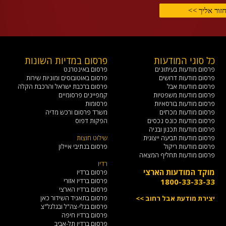
כל סוגי המודעות
פרסום במדיות השונות
פ
פרסום מודעות בעיתונים
פרסום באינטרנט
פ
פרסום מודעות דרושים
פרסום באוטובוסים ומוניות שירות
פ
פרסום מודעות אבל
פרסום ברכבת ישראל והרכבת הקלה
פ
פרסום מודעות משפטיות
קמפיינים פרסומיים
פ
פרסום מודעות בורסאיות
פרסומות
פ
פרסום מודעות מכרזים
משרד פרסום ורכש מדיה
פ
פרסום מודעות כונס נכסים
הפקות דפוס
פ
פרסום מודעות תכנון ובניה
פ
פרסום מודעות תביעה ייצוגית
שילוט חוצות
ש
פרסום מודעות ריקול
פרסום בנתיבי איילון
פרסום מודעות תחליף המצאה
רדיו
מ
מוקד המודעות הארצי
פרסום ברדיו
פרסום ברדיו אזורי
1800-33-33-33
צ
פרסום ברדיו הארצי
פרסום בתאגיד השידור כאן
יצירת מודעת אבל רחוב >>
ד
פרסום בגלי-צה"ל ובגלגל"צ
פרסום ברדיו חיפה
א
פרסום ברדיו תל-אביב