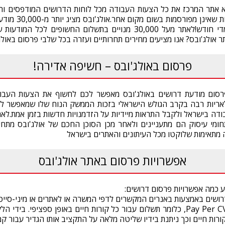
הדרושים Alljobs הוא אתר המרכז את כל הצעות העבודה מכל לוחות הדרושים המודפסי
מציע האתר משרות בל
יותר מחצי מיליון גולשים מדי חודש!לאתר מעל 30,000 מנויים בתשלום החש
ולג'ובס? אנו מציעים מחירים תחרותיים ועזרה בכל שלבי פרסום באולג'ובס - s
פרסום באולג'ובס – חשיפה אדירה!
ר הדרושים Alljobs פרסום מודעת דרושים באולג'ובס מאפשר לכם לחשוף את הצעות
לאריות רבה בקרב הגולש הישראלי בזכות הממשק הנוח שלו שמאפשר ל
ודה בישראל ולקבל התראות מיידיות על הזדמנויות חדשות בזמן אמת.לאח
ומי עיסוק הם מתעניינים ולאחר מכן הסוכן החכם של אולג'ובס מתחיל
מתאימות שלוקטו מכל העיתונים והאתרים בישראל
אפשרויות פרסום באתר אולג'ובס
רושים באמצעות באנרים המקשרים לדפי המשרה או לאתרים או מיני-סייט
ניתן לפרסם בשיטת Pay Per CV, כלומר תשלום עבור כל קורות חיים באופן ספציפ
רות חיים וכך ניתנת בידיו שליטה מלאה על התקציב אותו הגדיר עבור קמפ