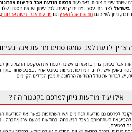
 שיותר עיניים צופות. באמצעות
פרסום מודעת אבל בידיעות אחרונות
ם בישראל
לצד בתי עסק ומנויים קבועים. לכל עיתון יש את הסגנון שלו ו
רחבה, ניתן לשלב גם
מודעות אבל הארץ
וגם
מודעות אבל ידיעות אחרונות
.
 צריך לדעת לפני שמפרסמים מודעת אבל בעיתון
דעות אבל בעיתון צריך בראש ובראשונה לנסח את הטקסט הרצוי. ניתן לב
לנסח באופן אישי. לרוב, המודעות מגיעות בפונט אחיד, בצבע שחור בתוך 
, יש לבחור את גודל המודעה הרלוונטית מבין הגדלים הקיימים.
אילו עוד מודעות ניתן לפרסם בקטגוריה זו?
קובל לפרסם גם מודעות תנחומים ו/או השתתפות בצער. את המודעות האל
ם להביע את השתתפותם באבל המשפחה. במודעות מטעם ארגון/חברה - נה
נה לפטירה,
יום. המודעה נועדה ליידע ולהזכיר על מועדים אלו.