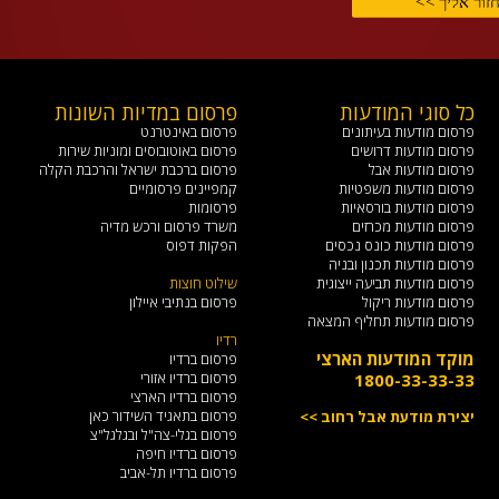
כל סוגי המודעות
פרסום במדיות השונות
פ
פרסום מודעות בעיתונים
פרסום באינטרנט
פ
פרסום מודעות דרושים
פרסום באוטובוסים ומוניות שירות
פ
פרסום מודעות אבל
פרסום ברכבת ישראל והרכבת הקלה
פ
פרסום מודעות משפטיות
קמפיינים פרסומיים
פ
פרסום מודעות בורסאיות
פרסומות
פ
פרסום מודעות מכרזים
משרד פרסום ורכש מדיה
פ
פרסום מודעות כונס נכסים
הפקות דפוס
פ
פרסום מודעות תכנון ובניה
פ
פרסום מודעות תביעה ייצוגית
שילוט חוצות
ש
פרסום מודעות ריקול
פרסום בנתיבי איילון
פרסום מודעות תחליף המצאה
רדיו
מ
מוקד המודעות הארצי
פרסום ברדיו
פרסום ברדיו אזורי
1800-33-33-33
צ
פרסום ברדיו הארצי
פרסום בתאגיד השידור כאן
יצירת מודעת אבל רחוב >>
ד
פרסום בגלי-צה"ל ובגלגל"צ
פרסום ברדיו חיפה
א
פרסום ברדיו תל-אביב
s