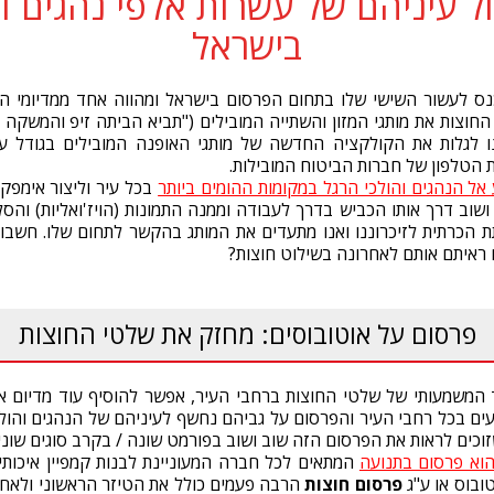
ל עיניהם של עשרות אלפי נהגים וה
בישראל
נס לעשור השישי שלו בתחום הפרסום בישראל ומהווה אחד ממדיומי הפר
החוצות את מותגי המזון והשתייה המובילים ("תביא הביתה זיפ והמשקה מוכ
 לגלות את הקולקציה החדשה של מותגי האופנה המובילים בגודל עצ
 הטלפון של חברות הביטוח המובילות.
אל הנהגים והולכי הרגל במקומות ההומים ביותר
בכל עיר וליצור אימפק
ושוב דרך אותו הכביש בדרך לעבודה וממנה התמונות (הויז'ואליות) וה
 הכרתית לזיכרוננו ואנו מתעדים את המותג בהקשר לתחום שלו. חשבו
 ראיתם אותם לאחרונה בשילוט חוצות?
פרסום על אוטובוסים: מחזק את שלטי החוצות
המשמעותי של שלטי החוצות ברחבי העיר, אפשר להוסיף עוד מדיום 
עים בכל רחבי העיר והפרסום על גביהם נחשף לעיניהם של הנהגים והולכי 
וכים לראות את הפרסום הזה שוב ושוב בפורמט שונה / בקרב סוגים שוני
הוא פרסום בתנועה
המתאים לכל חברה המעוניינת לבנות קמפיין איכותי
ובוס או ע"ג
פרסום חוצות
הרבה פעמים כולל את הטיזר הראשוני ולאח