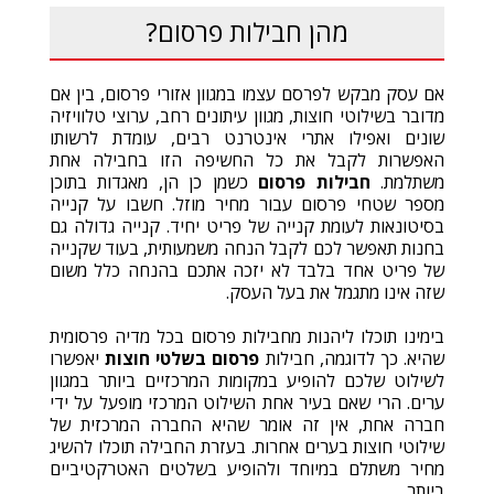
מהן חבילות פרסום?
אם עסק מבקש לפרסם עצמו במגוון אזורי פרסום, בין אם
מדובר בשילוטי חוצות, מגוון עיתונים רחב, ערוצי טלוויזיה
שונים ואפילו אתרי אינטרנט רבים, עומדת לרשותו
האפשרות לקבל את כל החשיפה הזו בחבילה אחת
משתלמת.
חבילות פרסום
כשמן כן הן, מאגדות בתוכן
מספר שטחי פרסום עבור מחיר מוזל. חשבו על קנייה
בסיטונאות לעומת קנייה של פריט יחיד. קנייה גדולה גם
בחנות תאפשר לכם לקבל הנחה משמעותית, בעוד שקנייה
של פריט אחד בלבד לא יזכה אתכם בהנחה כלל משום
שזה אינו מתגמל את בעל העסק.
בימינו תוכלו ליהנות מחבילות פרסום בכל מדיה פרסומית
שהיא. כך לדוגמה, חבילות
פרסום בשלטי חוצות
יאפשרו
לשילוט שלכם להופיע במקומות המרכזיים ביותר במגוון
ערים. הרי שאם בעיר אחת השילוט המרכזי מופעל על ידי
חברה אחת, אין זה אומר שהיא החברה המרכזית של
שילוטי חוצות בערים אחרות. בעזרת החבילה תוכלו להשיג
מחיר משתלם במיוחד ולהופיע בשלטים האטרקטיביים
ביותר.