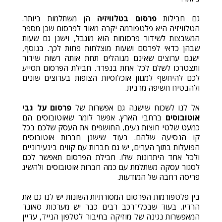
גם חבילות
פרסום בטלוויזיה
הן משתלמות ביותר.
הטלוויזיה היא פלטפורמה יקרה מאוד לפרסום שכן מספר
המשבצות לשידור פרסומות הוא מוגבל, וישנן גם שעות
שבהן כדאי לפרסם ושעות מוצלחות פחות לכך. בנוסף,
ישנם ערוצים שאינם מנוהלים תחת אותה רשות שידור
ותצטרכו לשלם לכל אחת בנפרד. חבילת הפרסום תסייע
לכם להיחשף למגוון אוכלוסיות הצופות בערוצים שונים
ולהבטיח חשיפה מרבית.
אל לנו לשכוח שישנה גם אפשרות של
פרסום על גבי
אוטובוסים
ברחבי הארץ. אפשר לומר שאוטובוסים הם
כמעט שלטי חוצות נעים, החושפים את העסק שלכם בכל
קו הנסיעה שלהם. בעוד שישנן חברות אוטובוסים
הפועלות בתוך הערים, יש גם חברות עם קווים בינעירוניים
ולכל אחד היתרונות שלו. חבילת הפרסום תאפשר לכם
לסגור עסקה משתלמת עם כמה חברות אוטובוסים ולהשיג
פריסה רחבה של המודעות.
בין פלטפורמות הפרסום המסורתיות השונות יש לנו גם את
הרדיו. בעוד שבכלי־רכב רבים כבר יש מערכות סאונד
המאפשרות נגינה של מוזיקה בחיבור לטלפון הנייד, עדיין