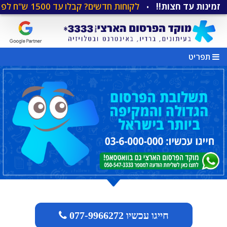
ת עד חצות!!
לקוחות חדשים? קבלו עד 1500 ש"ח לפרסום בגוגל!!
•
תפריט
חייגו עכשיו 077-9966272