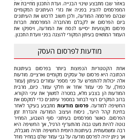
באזור שבו מתבצע שינוי הבנייה. ועדת התכנון מחייבת את
המפרסמים להציג בפניה את גזרי העיתונים המקומיים
שבהם פורסמה המודעה, ולכן חשוב לרכוש את העיתונים
ביום הפרסום או לקבלם מהחברה המפרסמת. חברות
פרסום מקצועיות יסייעו לנסח את המודעה, ויספקו את
העמוד המתאים בעיתון המקורי להצגה בפני וועדת התכנון.
מודעות לפרסום העסק
אחת הקטגוריות הנפוצות ביותר בפרסום בעיתונות
הכתובה היא פרסום של עסקים מקומיים וארציים. מודעות
אלה יכולות להתפרש על פני מספר עמודים בעיתון (עמוד
כפול), על פני עמוד אחד או חלקי עמוד. כיום, מרבית
המודעות הן בצבע מלא, במטרה למשוך את עיני הקורא.
ברוב המקרים רצוי לבחור במספר עיתונים כדי למקסם את
החשיפה למודעה.
פרסום מודעות
מתבצע בעיקר לאחר
בחינת קהל היעד, ניסוח ועיצוב המודעה והגדרת זמן
הפרסום. כאשר מפרסמים בעיתוני סוף השבוע, המחיר
נוטה להיות מעט גבוה מהתעריף הרגיל, אך החשיפה היא
רבה ומשמעותית. בעיתונות היומית החשיפה תהיה מוגבלת,
אך ניתן יהיה לפרסם מודעה על גבי עמוד שלם במחיר מוזל