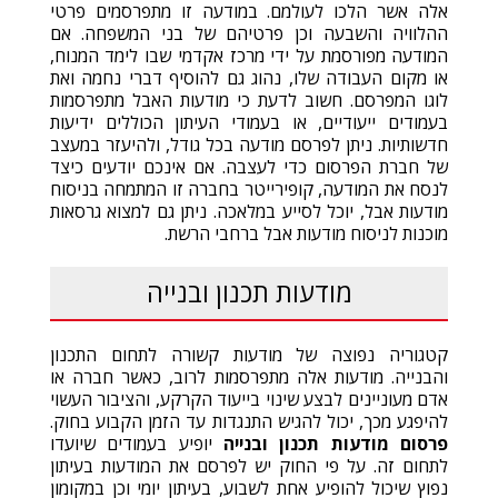
אלה אשר הלכו לעולמם. במודעה זו מתפרסמים פרטי
ההלוויה והשבעה וכן פרטיהם של בני המשפחה. אם
המודעה מפורסמת על ידי מרכז אקדמי שבו לימד המנוח,
או מקום העבודה שלו, נהוג גם להוסיף דברי נחמה ואת
לוגו המפרסם. חשוב לדעת כי מודעות האבל מתפרסמות
בעמודים ייעודיים, או בעמודי העיתון הכוללים ידיעות
חדשותיות. ניתן לפרסם מודעה בכל גודל, ולהיעזר במעצב
של חברת הפרסום כדי לעצבה. אם אינכם יודעים כיצד
לנסח את המודעה, קופירייטר בחברה זו המתמחה בניסוח
מודעות אבל, יוכל לסייע במלאכה. ניתן גם למצוא גרסאות
מוכנות לניסוח מודעות אבל ברחבי הרשת.
מודעות תכנון ובנייה
קטגוריה נפוצה של מודעות קשורה לתחום התכנון
והבנייה. מודעות אלה מתפרסמות לרוב, כאשר חברה או
אדם מעוניינים לבצע שינוי בייעוד הקרקע, והציבור העשוי
להיפגע מכך, יכול להגיש התנגדות עד הזמן הקבוע בחוק.
פרסום מודעות תכנון ובנייה
יופיע בעמודים שיועדו
לתחום זה. על פי החוק יש לפרסם את המודעות בעיתון
נפוץ שיכול להופיע אחת לשבוע, בעיתון יומי וכן במקומון