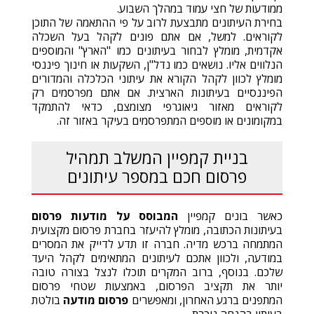
ממודעות של חצי עמוד במהלך השבוע.
בחירת העיתונים מתבצעת לרוב על פי ההתאמה של התוכן
לקוראים. למשל, אם אתם פונים לקהל בעל השכלה
אקדמית, מומלץ לבחור בעיתונים כמו "הארץ" והמוספים
הנלווים אליו. נושאים כמו נדל"ן, השקעות או חינוך פיננסי
מומלץ לכוון לקהל הקורא את עיתוני הכלכלה והמדורים
הפיננסיים בעיתונות הארצית. אם אתם מפרסמים רק
לקוראים מאזור גיאוגרפי מצומצם, כדאי להתמקד
במקומונים או מוספים המתפרסמים בעיקר באזור זה.
בניית קמפיין המשלב תמהיל
פרסום חכם במספר עיתונים
כאשר בונים קמפיין
המבוסס על מודעות פרסום
בעיתונות הכתובה, מומלץ להיעזר בחברת פרסום מקצועית
המתמחה ברכש מדיה. חברה זו תדע לדייק את המסרים
במודעה, ולכוון אתכם לעיתונים המתאימים לקהל היעד
שלכם. בנוסף, ברוב המקרים תוכלו לנצל בצורה טובה
יותר את תקציב הפרסום, באמצעות שטחי פרסום
המתפנים ברגע האחרון, ומאפשרים
פרסום מודעה
בולטת