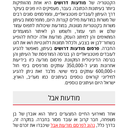
הקטגוריה של
מודעות דרושים
היא אחת מהוותיקות
ביותר בעיתונות הכתובה. בעבר, מעסיקים היו פונים בעיקר
דרך העיתון לעובדים פוטנציאליים, ומפרסמים סוגים רבים
של משרות במודעות מילים קצרות. היום, מתפרסמות בעיתון
משרות בקטגוריות מגוונות, במודעות שיכולות לתפוס עמוד
שלם או חצי עמוד, ולשמש הן לאיתור המועמדים
המתאימים והן למיתוג העסק. מודעות אלה יכולות להופיע
בשחור־לבן או בצבע, ולכלול תמונות רלוונטיות ו/או את לוגו
החברה.
פרסום מודעות דרושים
בעיתון, מאפשר להגיע
לעובדים פוטנציאליים הן בגרסה המודפסת של העיתון והן
בגרסה הדיגיטלית המקוונת. פרסום מודעה כזו בידיעות
אחרונות מגיע ל-350,000 עותקים מודפסים בימי חול
ו-600,000 עותקים בימי שישי. מלבד זאת ניתן להגיע
למיליוני קוראים נוספים בעיתונים כמו מעריב, הארץ,
ישראל היום ועיתונים נוספים.
מודעות אבל
אחד מאירועי החיים המצערים ביותר הוא אובדן של בן
משפחה, חבר קרוב או עובד מסור בחברה. במקרה זה,
בדרך כלל,
נהוג לפרסם מודעות אבל
שיכבדו את זכרם של