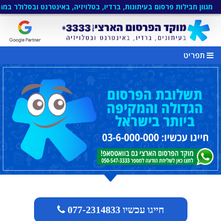
חבילות פרסום בעיתונות, ברדיו, בטלויזיה, באינטרנט ובסלולר במחירים של 
תפריט
חייגו עכשיו 077-2314833