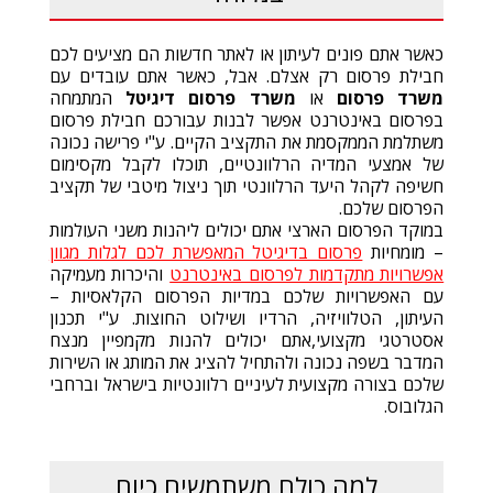
כאשר אתם פונים לעיתון או לאתר חדשות הם מציעים לכם
חבילת פרסום רק אצלם. אבל, כאשר אתם עובדים עם
משרד פרסום
או
משרד פרסום דיגיטל
המתמחה
בפרסום באינטרנט אפשר לבנות עבורכם חבילת פרסום
משתלמת הממקסמת את התקציב הקיים. ע"י פרישה נכונה
של אמצעי המדיה הרלוונטיים, תוכלו לקבל מקסימום
חשיפה לקהל היעד הרלוונטי תוך ניצול מיטבי של תקציב
הפרסום שלכם.
במוקד הפרסום הארצי אתם יכולים ליהנות משני העולמות
– מומחיות
פרסום בדיגיטל המאפשרת לכם לגלות מגוון
אפשרויות מתקדמות לפרסום באינטרנט
והיכרות מעמיקה
עם האפשרויות שלכם במדיות הפרסום הקלאסיות –
העיתון, הטלוויזיה, הרדיו ושילוט החוצות. ע"י תכנון
אסטרטגי מקצועי,אתם יכולים להנות מקמפיין מנצח
המדבר בשפה נכונה ולהתחיל להציג את המותג או השירות
שלכם בצורה מקצועית לעיניים רלוונטיות בישראל וברחבי
הגלובוס.
למה כולם משתמשים כיום